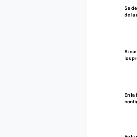
Se de
de la
Si no
los p
En la
confi
En la