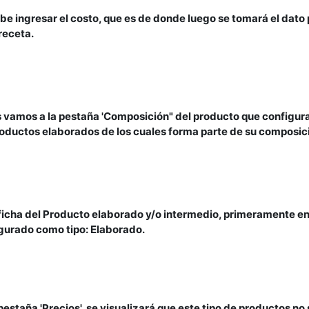
be ingresar el costo, que es de donde luego se tomará el dato
 receta.
s vamos a la pestaña 'Composición" del producto que configu
roductos elaborados de los cuales forma parte de su composici
 ficha del Producto elaborado y/o intermedio, primeramente en
gurado como tipo: Elaborado.
 pestaña 'Precios', se visualizará que este tipo de productos 