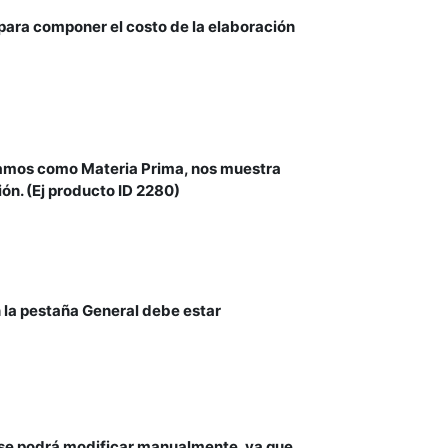
 para componer el costo de la elaboración
ramos como Materia Prima, nos muestra
ón. (Ej producto ID 2280)
 la pestaña General debe estar
no se podrá modificar manualmente, ya que