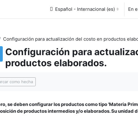
Español - Internacional ‎(es)‎
En e
Configuración para actualización del costo en productos elab
Configuración para actualiza
productos elaborados.
uisitos de finalización
rcar como hecha
ro, se deben configurar los productos como tipo 'Materia Prima'
sición de productos intermedios y/o elaborados. Su unidad 